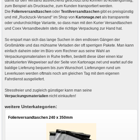
damit für den Versand ausreichend geschützt und können so kostengünstig,
zum Beispiel als Drucksache, zum Kunden transportiert werden.
Die
Folienversandtaschen
oder
Textilversandtaschen
gibt es preisgünstig
und mit „Ruckzuck-Versand“ im Shop von
Kartonage.net
als transparente
oder undurchsichtige Variante, so dass man mit den Kurier Versandtaschen
und Coex Versandbeuteln stets die richtige Verpackung zur Hand hat.
So erspart man sich das lange Suchen in den endlosen Gängen der
Großmärkte und das mühsame Verladen der oft sperrigen Pakete. Man kann
einfach daheim oder im Büro vom Rechner aus seine Wahl an
Verpackungsmaterialien in Ruhe treffen, bestellt diese über einen klar
strukturierten Wegweiser auf der Seite von Kartonage.net und wartet auf die
baldige Lieferung bequem bis zum Wunschort. Lieferungen rund um
Leverkusen werden oftmals noch am gleichen Tag mit dem eigenen
Fahrdienst ausgeliefert.
Stressfreier und zugleich günstiger kann man seine
Verpackungsmaterialien
nicht einkaufen!
weitere Unterkategorien:
Folienversandtaschen 240 x 350mm