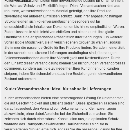
Folienversandtaschen
bieten eine hervorragende Lösung für Unternehmen,
die Wert auf Schutz und Flexibilität legen. Diese Versandtaschen sind aus
robustem, wasserabweisendem Material gefertigt, das Ihre Produkte
zuverlässig vor äußeren Einflüssen schützt. Dank ihrer anpassungsfähigen
Struktur eignen sich Folienversandtaschen besonders gut für
unterschiedlichste Inhalte, von Dokumenten bis hin zu empfindlichen Waren.
Zudem lassen sie sich leicht verschließen und bieten durch ihre glatte
Oberfläche eine ansprechende Präsentation Ihrer Sendungen. Ein weiterer
Vorteil ist die Möglichkeit, sie in verschiedenen Größen zu wählen, sodass
Sie immer die passende Größe für Ihre Produkte finden. Gerade in einer Zeit,
in der schnelle und sichere Lieferungen unabdingbar sind, überzeugen
Folienversandtaschen durch ihre Vielseitigkeit und Kosteneffizienz. Durch
den Einsatz dieser Versandlösung können Sie nicht nur den Versandprozess
optimieren, sondern auch die Zufriedenheit Ihrer Kundinnen und Kunden
steigern, indem Sie sicherstellen, dass ihre Bestellungen in einwandfreiem
Zustand ankommen.
Kurier Versandtaschen: Ideal für schnelle Lieferungen
Kurier Versandtaschen bieten eine hervorragende Lösung für Unternehmen,
die auf Geschwindigkeit und Effizienz setzen. Diese speziellen Taschen sind
darauf ausgelegt, den Versand von Dokumenten und Kleinwaren zügig
abzuwickeln, ohne dabei Abstriche bei der Sicherheit zu machen. Sie
zeichnen sich durch eine robuste Konstruktion aus, die optimalen Schutz
während des Transports gewährleistet. Darüber hinaus sind sie in
verschiedenen Größen erhältlich, sodass Sie die passende Lösung für Ihre