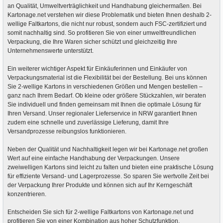
an Qualität, Umweltverträglichkeit und Handhabung gleichermaßen. Bei
Kartonage.net verstehen wir diese Problematik und bieten Ihnen deshalb 2-
wellige Faltkartons, die nicht nur robust, sondern auch FSC-zertifiziert und
somit nachhaltig sind. So profitieren Sie von einer umweltfreundlichen
Verpackung, die Ihre Waren sicher schützt und gleichzeitig Ihre
Unternehmenswerte unterstützt.
Ein weiterer wichtiger Aspekt für Einkäuferinnen und Einkäufer von
Verpackungsmaterial ist die Flexibilität bei der Bestellung. Bei uns können
Sie 2-wellige Kartons in verschiedenen Größen und Mengen bestellen –
ganz nach Ihrem Bedarf. Ob kleine oder größere Stückzahlen, wir beraten
Sie individuell und finden gemeinsam mit Ihnen die optimale Lösung für
Ihren Versand. Unser regionaler Lieferservice in NRW garantiert Ihnen
zudem eine schnelle und zuverlässige Lieferung, damit Ihre
Versandprozesse reibungslos funktionieren.
Neben der Qualität und Nachhaltigkeit legen wir bei Kartonage.net großen
Wert auf eine einfache Handhabung der Verpackungen. Unsere
zweiwelligen Kartons sind leicht zu falten und bieten eine praktische Lösung
für effiziente Versand- und Lagerprozesse. So sparen Sie wertvolle Zeit bei
der Verpackung Ihrer Produkte und können sich auf Ihr Kerngeschäft
konzentrieren.
Entscheiden Sie sich für 2-wellige Faltkartons von Kartonage.net und
profitieren Sie von einer Kombination aus hoher Schutzfunktion,