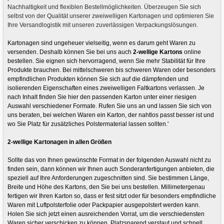
Nachhaltigkeit und flexiblen Bestellmöglichkeiten. Überzeugen Sie sich
selbst von der Qualität unserer zweiwelligen Kartonagen und optimieren Sie
Ihre Versandlogistik mit unseren zuverlässigen Verpackungslösungen.
Kartonagen sind ungeheuer vielseitig, wenn es darum geht Waren zu
versenden. Deshalb können Sie bei uns auch
2-wellige Kartons
online
bestellen. Sie eignen sich hervorragend, wenn Sie mehr Stabilität für Ihre
Produkte brauchen. Bei mittelschweren bis schweren Waren oder besonders
empfindlichen Produkten können Sie sich auf die dämpfenden und
isolierenden Eigenschaften eines zweiwelligen Faltkartons verlassen. Je
nach Inhalt finden Sie hier den passenden Karton unter einer riesigen
Auswahl verschiedener Formate. Rufen Sie uns an und lassen Sie sich von
uns beraten, bei welchen Waren ein Karton, der nahtlos passt besser ist und
wo Sie Platz für zusätzliches Polstermaterial lassen sollten.'
2-wellige Kartonagen in allen Größen
Sollte das von Ihnen gewünschte Format in der folgenden Auswahl nicht zu
finden sein, dann können wir Ihnen auch Sonderanfertigungen anbieten, die
speziell auf Ihre Anforderungen zugeschnitten sind. Sie bestimmen Länge,
Breite und Höhe des Kartons, den Sie bei uns bestellen. Millimetergenau
fertigen wir Ihren Karton so, dass er fest sitzt oder für besonders empfindliche
Waren mit Luftpolsterfolie oder Packpapier ausgepolstert werden kann.
Holen Sie sich jetzt einen ausreichenden Vorrat, um die verschiedensten
Waren sicher verschicken zu können. Platzsparend verstaut und schnell