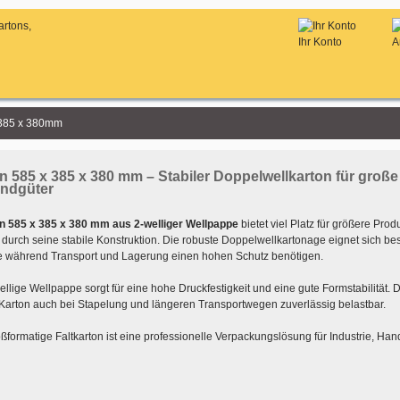
Ihr Konto
A
 385 x 380mm
n 585 x 385 x 380 mm – Stabiler Doppelwellkarton für große
ndgüter
n 585 x 385 x 380 mm aus 2-welliger Wellpappe
bietet viel Platz für größere Pro
durch seine stabile Konstruktion. Die robuste Doppelwellkartonage eignet sich be
e während Transport und Lagerung einen hohen Schutz benötigen.
llige Wellpappe sorgt für eine hohe Druckfestigkeit und eine gute Formstabilität.
 Karton auch bei Stapelung und längeren Transportwegen zuverlässig belastbar.
ßformatige Faltkarton ist eine professionelle Verpackungslösung für Industrie, Han