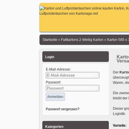
Startseite
»
Faltkartons 2-Wellig Karton
»
Karton 585 x
Karto
Login
Versa
E-Mail-Adresse:
Der
Karto
überzeugt 
Passwort:
Waren, di
Die zweiwe
bleibt der
Dieser gro
Passwort vergessen?
Logistik.
Vorteile:
Kategorien