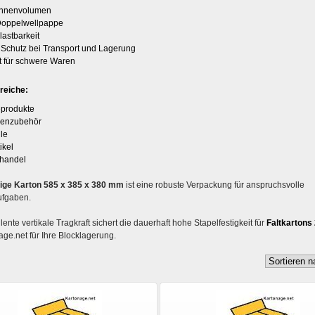
Innenvolumen
 Doppelwellpappe
astbarkeit
 Schutz bei Transport und Lagerung
t für schwere Waren
reiche:
eprodukte
enzubehör
ile
ikel
handel
lige Karton 585 x 385 x 380 mm
ist eine robuste Verpackung für anspruchsvolle
fgaben.
lente vertikale Tragkraft sichert die dauerhaft hohe Stapelfestigkeit für
Faltkartons 
age.net für Ihre Blocklagerung.