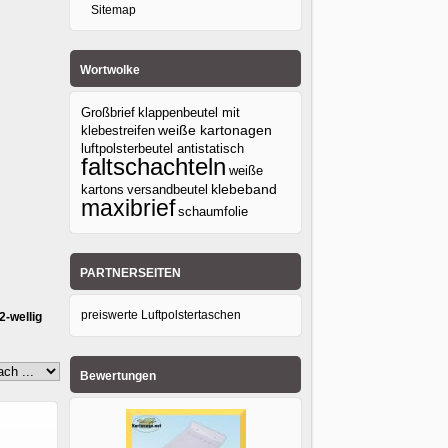
Sitemap
Wortwolke
Großbrief
klappenbeutel mit
klebestreifen
weiße kartonagen
luftpolsterbeutel antistatisch
faltschachteln
weiße
klebeband
kartons
versandbeutel
maxibrief
schaumfolie
PARTNERSEITEN
preiswerte Luftpolstertaschen
2-wellig
Bewertungen