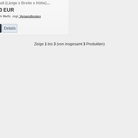
ß (Länge x Breite x Höhe)....
90 EUR
% MwSt. zzgl.
Versandkosten
Details
Zeige
1
bis
3
(von insgesamt
3
Produkten)