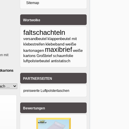
Sitemap
Wortwolke
faltschachteln
versandbeutel
klappenbeutel mit
klebeband
klebestreifen
weiße
maxibrief
kartonagen
weiße
n mit
kartons
Großbrief
schaumfolie
luftpolsterbeutel antistatisch
ltkartons
PARTNERSEITEN
preiswerte Luftpolstertaschen
Bewertungen