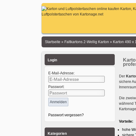
Startseite
»
Faltkartons 2-Wellig Karton
»
Karton 490 x
Karto
Login
profe
E-Mail-Adresse:
Der
Karto
sichere A
Passwort:
Innenraum
Die zweiwe
während T
Kartonage 
Passwort vergessen?
Vorteile:
hohe Wi
Kategorien
sichere