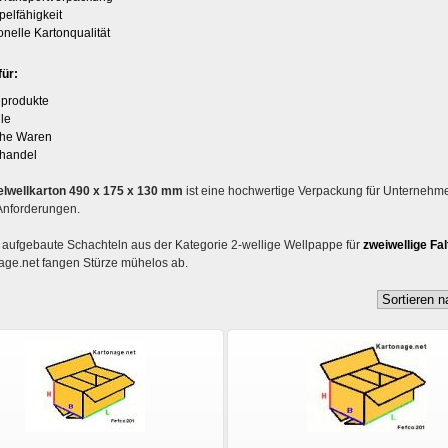
pelfähigkeit
onelle Kartonqualität
für:
eprodukte
ile
che Waren
handel
lwellkarton 490 x 175 x 130 mm
ist eine hochwertige Verpackung für Unternehme
Anforderungen.
 aufgebaute Schachteln aus der Kategorie 2-wellige Wellpappe für
zweiwellige Fa
nage.net fangen Stürze mühelos ab.