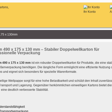
Ihr Konto
A
 175 x 130mm
n 490 x 175 x 130 mm – Stabiler Doppelwellkarton für
ssionelle Verpackung
n 490 x 175 x 130 mm
ist ein robuster Doppelwellkarton für Produkte, die eine sta
ußenverpackung benötigen. Die längliche Form ermöglicht eine effiziente Nutzung 
s und eignet sich besonders für spezielle Warenformate.
llige Wellpappe sorgt für eine hohe Belastbarkeit und schützt den Inhalt zuverläss
ransport und Lagerung. Gegenüber herkömmlichen einwelligen Kartons bietet die
eine deutlich verbesserte Stabilität.
derstandsfähigkeit
 Transportverpackung