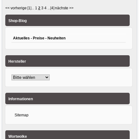
<< vorherige
[
1
]...
1
2
3
4
...[
4
]
nächste >>
Shop-Blog
Aktuelles - Preise - Neuheiten
Hersteller
Informationen
Sitemap
Wortwolke