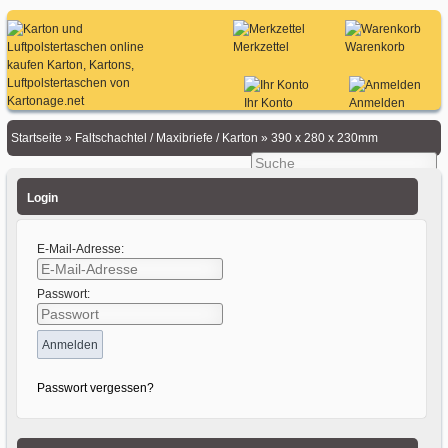
Merkzettel
Warenkorb
Ihr Konto
Anmelden
Startseite
»
Faltschachtel / Maxibriefe / Karton
»
390 x 280 x 230mm
Login
E-Mail-Adresse:
Passwort:
Passwort vergessen?