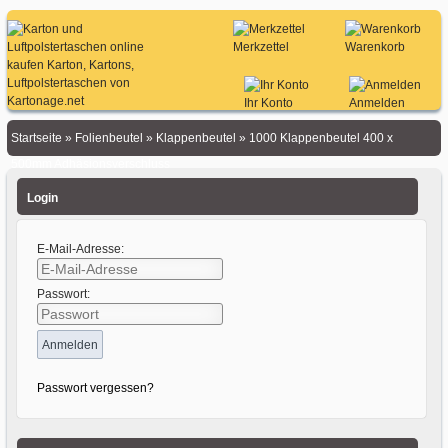
Merkzettel
Warenkorb
Ihr Konto
Anmelden
Startseite
»
Folienbeutel
»
Klappenbeutel
»
1000 Klappenbeutel 400 x
500mm Adhäsionsverschluss
Login
E-Mail-Adresse:
Passwort:
Passwort vergessen?