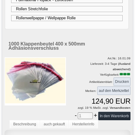
Rollen Stretchfolie
Rollenwellpappe / Wellpappe Rolle
1000 Klappenbeutel 400 x 500mm
Adhäsionsverschluss
Art.Nr.:
16.01.09
Lieferzeit: 3-4 Tage
(Ausland
abweichend)
Verfügbarkeit:
Drucken
Artikeldatenblatt:
Merken:
124,90 EUR
zzgl. 19 % MwSt. zzgl.
Versandkosten
-
+
Beschreibung
auch gekauft
Herstellerinfo