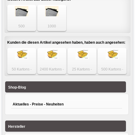
500
1000
Folienversandtaschen
Folienversandtaschen
240 x 350 +
240 x 350 +
50mm
50mm
Kunden die diesen Artikel angesehen haben, haben auch angesehen:
50 Kartons -
2400 Kartons -
25 Kartons -
500 Kartons -
einwelliger
Karton 180 x 180
Karton 300 x 215
Karton 190 x 160
Karton 310 x 215
x 125mm
x 42mm einwellig
x 110mm
x 60mm
einwellig
einwellig
Shop-Blog
Aktuelles - Preise - Neuheiten
Hersteller