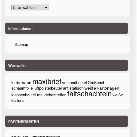
Informationen
Sitemap
Wortwolke
maxibrief
klebeband
versandbeutel
Großbrief
luftpolsterbeutel antistatisch
weiße kartonagen
schaumfolie
faltschachteln
klappenbeutel mit klebestreifen
weiße
kartons
PARTNERSEITEN