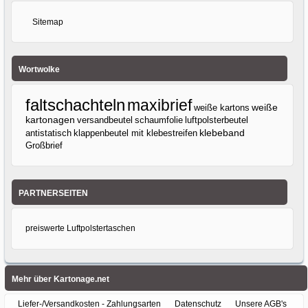
Sitemap
Wortwolke
faltschachteln
maxibrief
weiße kartons
weiße
kartonagen
versandbeutel
luftpolsterbeutel
schaumfolie
klebeband
antistatisch
klappenbeutel mit klebestreifen
Großbrief
PARTNERSEITEN
preiswerte Luftpolstertaschen
Mehr über Kartonage.net
Liefer-/Versandkosten - Zahlungsarten
Datenschutz
Unsere AGB's