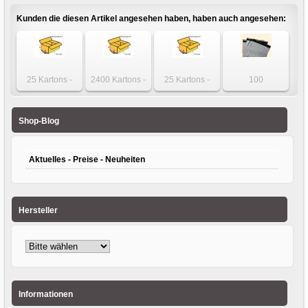
gelb, 50mm x
blau, 50mm x
rot, 50mm x 66m
grün, 50mm x
66m
66m
66m
Kunden die diesen Artikel angesehen haben, haben auch angesehen:
25 Kartons -
2400 Kartons -
25 Kartons -
100
Karton 590 x 390
Innenmaß Karton
Karton 112 x 112
Folienversandtaschen
x 290mm
200 x 160 x
x 60mm 1-wellig
450 x 550 +
einwellig
120mm
50mm
Shop-Blog
Aktuelles - Preise - Neuheiten
Hersteller
Informationen