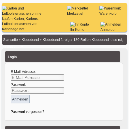
Merkzettel
Warenkorb
Ihr Konto
Anmelden
Startseite
»
Klebeband
»
Klebeband farbig
»
180 Rollen Klebeband leise rot,
50mm x 66m
Login
E-Mail-Adresse:
Passwort:
Passwort vergessen?