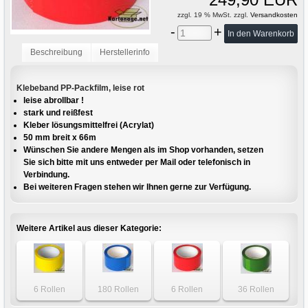
zzgl. 19 % MwSt. zzgl.
Versandkosten
-
+
Beschreibung
Herstellerinfo
Klebeband PP-Packfilm, leise rot
leise abrollbar !
stark und reißfest
Kleber lösungsmittelfrei (Acrylat)
50 mm breit x 66m
Wünschen Sie andere Mengen als im Shop vorhanden, setzen
Sie sich bitte mit uns entweder per Mail oder telefonisch in
Verbindung.
Bei weiteren Fragen stehen wir Ihnen gerne zur Verfügung.
Weitere Artikel aus dieser Kategorie:
6 Rollen
180 Rollen
6 Rollen
36 Rollen
Klebeband leise
Klebeband leise
Klebeband leise
Klebeband leise