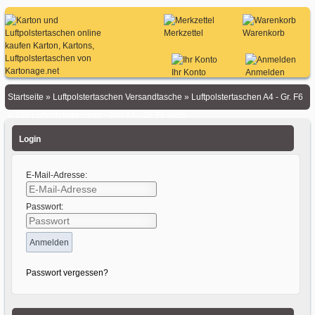
Merkzettel
Warenkorb
Ihr Konto
Anmelden
Startseite
»
Luftpolstertaschen Versandtasche
»
Luftpolstertaschen A4 - Gr. F6
»
100 Luftpolstertaschen - DIN A4 - Gr. F6 weiß
Login
E-Mail-Adresse:
Passwort:
Passwort vergessen?