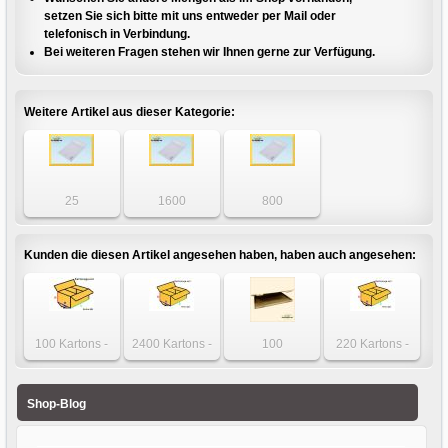
setzen Sie sich bitte mit uns entweder per Mail oder
telefonisch in Verbindung.
Bei weiteren Fragen stehen wir Ihnen gerne zur Verfügung.
Weitere Artikel aus dieser Kategorie:
25
1600
800
Luftpolstertaschen
Luftpolstertaschen
Luftpolstertaschen
- DIN A4 - Gr. F6
- DIN A4 - Gr. F6
- DIN A4 - Gr. F6
weiß
weiß
weiß
Kunden die diesen Artikel angesehen haben, haben auch angesehen:
100 Kartons -
2400 Kartons -
100
220 Kartons -
Karton 215 x 180
Innenmaß Karton
Faltschachteln -
zweiwellig Karton
x 130mm 1-wellig
200 x 160 x
Maxibrief /
385 x 385 x
120mm
Großbrief 335 x
380mm
Shop-Blog
245 x 15mm