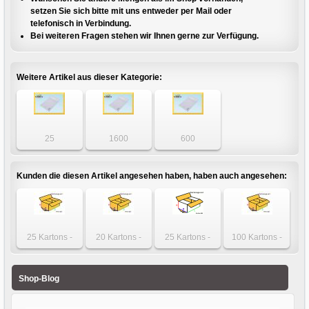
setzen Sie sich bitte mit uns entweder per Mail oder
telefonisch in Verbindung.
Bei weiteren Fragen stehen wir Ihnen gerne zur Verfügung.
Weitere Artikel aus dieser Kategorie:
25
1600
600
Luftpolstertaschen
Luftpolstertaschen
Luftpolstertaschen
- Gr. CD weiß
- Gr. CD weiß
- Gr. CD weiß
Kunden die diesen Artikel angesehen haben, haben auch angesehen:
25 Kartons -
20 Kartons -
25 Kartons -
100 Kartons -
Karton 300 x 215
Karton 350 x 300
Karton 195 x 120
Karton 200 x 145
x 180mm
x 100mm
x 70mm einwellig
x 100mm
einwellig
zweiwellig
weiß
einwellig
Shop-Blog