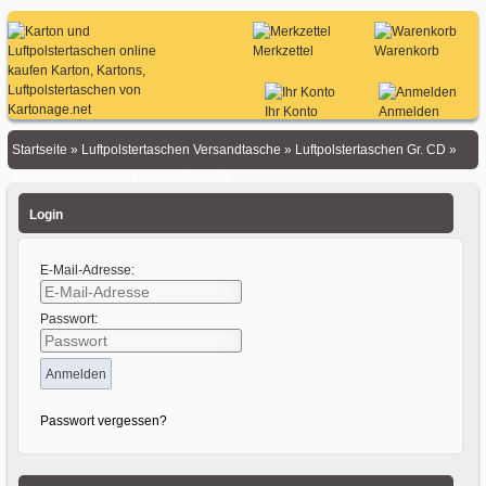
Merkzettel
Warenkorb
Ihr Konto
Anmelden
Startseite
»
Luftpolstertaschen Versandtasche
»
Luftpolstertaschen Gr. CD
»
100 Luftpolstertaschen - Gr. CD weiß
Login
E-Mail-Adresse:
Passwort:
Passwort vergessen?