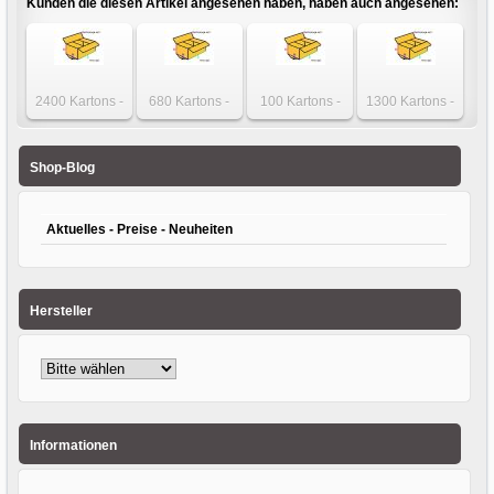
Kunden die diesen Artikel angesehen haben, haben auch angesehen:
2400 Kartons -
680 Kartons -
100 Kartons -
1300 Kartons -
Karton 190 x 150
Karton 400 x 350
Karton 600 x 300
Karton 400 x 200
x 140mm 1-wellig
x 250mm
x 500mm
x 200mm
einwellig
einwellig
einwellig
Shop-Blog
Aktuelles - Preise - Neuheiten
Hersteller
Informationen