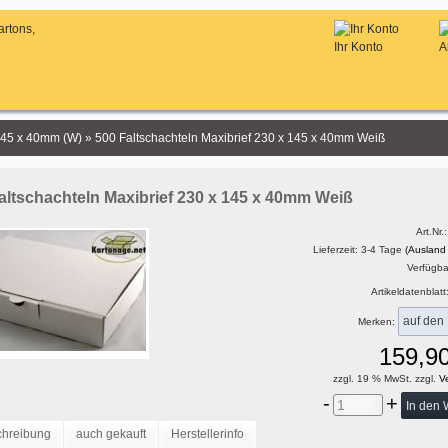
Ihr Konto
A
145 x 40mm (W)
»
500 Faltschachteln Maxibrief 230 x 145 x 40mm Weiß
altschachteln Maxibrief 230 x 145 x 40mm Weiß
Art.Nr.
Lieferzeit: 3-4 Tage
(Ausland
Verfügbar
Artikeldatenblatt
Merken:
159,9
zzgl. 19 % MwSt. zzgl.
Ve
-
+
chreibung
auch gekauft
Herstellerinfo