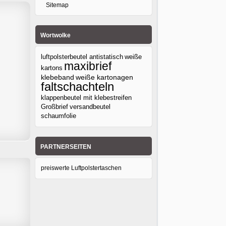
Sitemap
Wortwolke
luftpolsterbeutel antistatisch
weiße
maxibrief
kartons
klebeband
weiße kartonagen
faltschachteln
klappenbeutel mit klebestreifen
Großbrief
versandbeutel
schaumfolie
PARTNERSEITEN
preiswerte Luftpolstertaschen