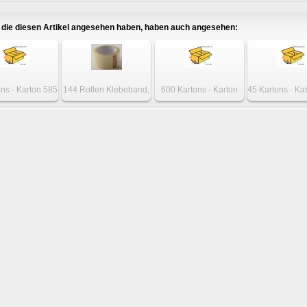
0mm Weiß
40mm Weiß
40mm Weiß
die diesen Artikel angesehen haben, haben auch angesehen:
ons - Karton 585
144 Rollen Klebeband,
600 Kartons - Karton
45 Kartons - Ka
85 x 380mm
transparent, 50mm x
345 x 240 x 280mm
x 145 x 1
weiwellig
66m
einwellig
zweiwell