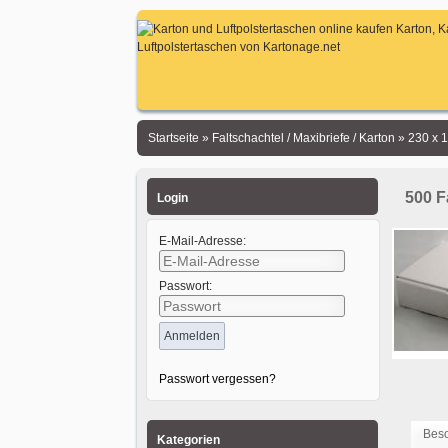
Startseite
»
Faltschachtel / Maxibriefe / Karton
»
230 x 
500 F
Login
E-Mail-Adresse:
Passwort:
Passwort vergessen?
Bes
Kategorien