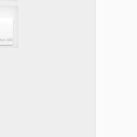
rton 380
40mm
ig