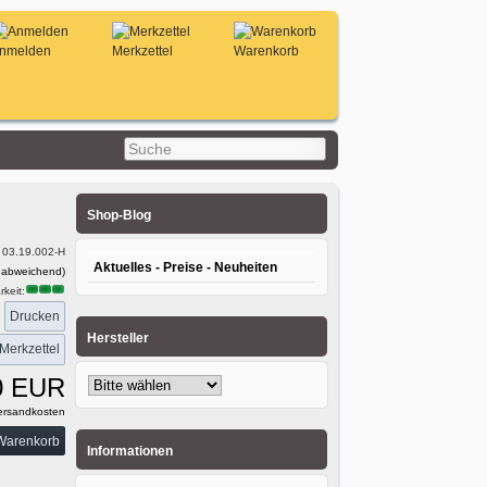
nmelden
Merkzettel
Warenkorb
Shop-Blog
:
03.19.002-H
Aktuelles - Preise - Neuheiten
 abweichend)
keit:
Drucken
:
Hersteller
0 EUR
rsandkosten
Informationen