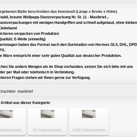
egebenen Maße beschreiben das Innenmaß (Länge x Breite x Höhe).
tabil, braune
Wellpapp-Stanzverpackung Nr. St. 11 - Maxibrief
...
Stanzverpackungen mit wenigen Handgriffen und schnell aufgebaut, ohne kleben
Klebeband
icheren verpacken von Produkten
ualität: E-Welle (einwellig)
Kartonagen haben das Format nach den Gurtmaßen von Hermes GLS, DHL, DPD
PS.
 Ware entspricht einer sehr guten Qualität aus deutscher Produktion.
hen Sie andere Mengen als im Shop vorhanden, setzen Sie sich bitte mit uns
er per Mail oder telefonisch in Verbindung.
iteren Fragen stehen wir Ihnen gerne zur Verfügung.
schachteln
maxibrief
 Artikel aus dieser Kategorie:
altschachteln
50 Faltschachteln
1000 Faltschachteln
ief 230 x 145 x
Maxibrief 230 x 145 x
Maxibrief 230 x 145 x