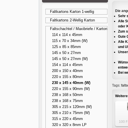
Die ang
Faltkartons Karton 1-wellig
Sehr s
Faltkartons 2-Wellig Karton
Alle 
oder 
Faltschachtel / Maxibriefe / Karton
Zum s
114 x 114 x 45mm
Gute Q
115 x 70 x 34mm (W)
Alle 
125 x 85 x 85mm
und U
Unsere
145 x 50 x 27mm
145 x 50 x 27mm (W)
Wünsc
154 x 114 x 45mm
entwed
200 x 150 x 40mm
Bei we
220 x 155 x 80mm
230 x 145 x 40mm (W)
Tags:
falt
220 x 155 x 90mm (W)
238 x 168 x 50mm
Weitere
238 x 168 x 75mm
305 x 215 x 120mm (W)
305 x 210 x 75mm (W)
315 x 220 x 45mm
100 F
320 x 320 x 8mm LP
Maxibr