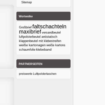
Sitemap
Wortwolke
faltschachteln
Großbrief
maxibrief
versandbeutel
luftpolsterbeutel antistatisch
klappenbeutel mit klebestreifen
weiße kartonagen
weiße kartons
klebeband
schaumfolie
PARTNERSEITEN
preiswerte Luftpolstertaschen