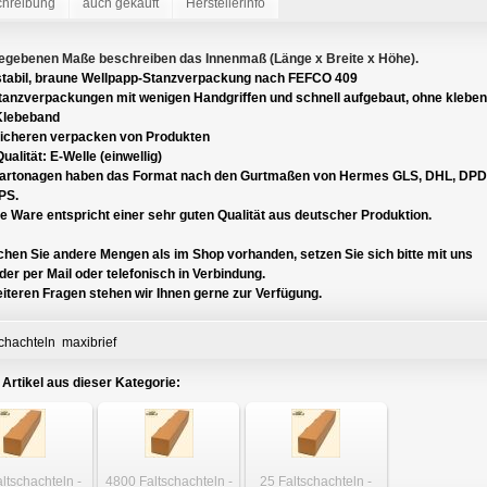
chreibung
auch gekauft
Herstellerinfo
egebenen Maße beschreiben das Innenmaß (Länge x Breite x Höhe).
tabil, braune
Wellpapp-Stanzverpackung nach FEFCO 409
Stanzverpackungen mit wenigen Handgriffen und schnell aufgebaut, ohne kleben
Klebeband
icheren verpacken von Produkten
ualität: E-Welle (einwellig)
Kartonagen haben das Format nach den Gurtmaßen von Hermes GLS, DHL, DPD
PS.
 Ware entspricht einer sehr guten Qualität aus deutscher Produktion.
hen Sie andere Mengen als im Shop vorhanden, setzen Sie sich bitte mit uns
er per Mail oder telefonisch in Verbindung.
iteren Fragen stehen wir Ihnen gerne zur Verfügung.
schachteln
maxibrief
 Artikel aus dieser Kategorie:
ltschachteln -
4800 Faltschachteln -
25 Faltschachteln -