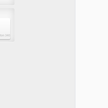
rton 340
00mm
g