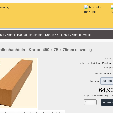
Ihr Konto
A
75 x 75mm
»
100 Faltschachteln - Karton 450 x 75 x 75mm einwellig
altschachteln - Karton 450 x 75 x 75mm einwellig
Art.Nr.
Lieferzeit: 3-4 Tage
(Ausland
Verfügbar
Artikeldatenblatt
Merken:
64,9
zzgl. 19 % MwSt. zzgl.
Ve
-
+