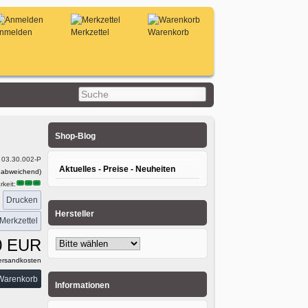
nmelden
Merkzettel
Warenkorb
Shop-Blog
:
03.30.002-P
Aktuelles - Preise - Neuheiten
 abweichend)
keit:
Drucken
:
Hersteller
0 EUR
rsandkosten
Informationen