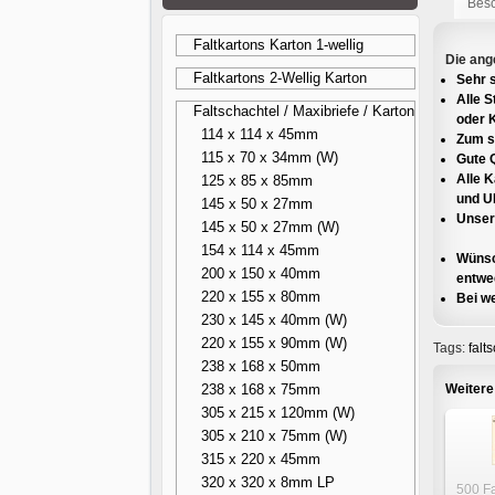
Bes
Faltkartons Karton 1-wellig
Die ang
Faltkartons 2-Wellig Karton
Sehr s
Alle 
Faltschachtel / Maxibriefe / Karton
oder 
114 x 114 x 45mm
Zum s
115 x 70 x 34mm (W)
Gute Q
Alle 
125 x 85 x 85mm
und U
145 x 50 x 27mm
Unsere
145 x 50 x 27mm (W)
154 x 114 x 45mm
Wünsc
200 x 150 x 40mm
entwed
220 x 155 x 80mm
Bei we
230 x 145 x 40mm (W)
220 x 155 x 90mm (W)
Tags:
falt
238 x 168 x 50mm
238 x 168 x 75mm
Weitere
305 x 215 x 120mm (W)
305 x 210 x 75mm (W)
315 x 220 x 45mm
320 x 320 x 8mm LP
500 Fa