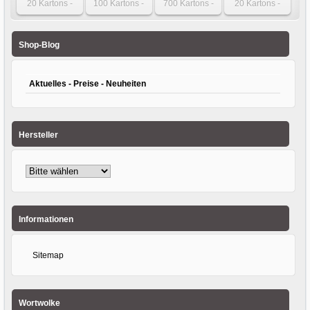
20 Kartons -
100 Kartons -
700 Kartons -
20 Kartons -
Faltkarton 1000 x
Karton 390 x 300
Karton 350 x 350
Karton 360 x 220
300 x 400mm
x 80mm einwellig
x 140mm
x 180/275mm 2-
zweiwellig
einwellig
wellig
Shop-Blog
Aktuelles - Preise - Neuheiten
Hersteller
Informationen
Sitemap
Wortwolke