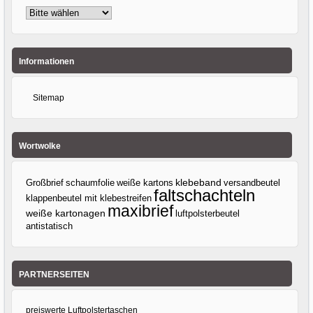
Informationen
Sitemap
Wortwolke
klebeband
Großbrief
weiße kartons
versandbeutel
schaumfolie
faltschachteln
klappenbeutel mit klebestreifen
maxibrief
weiße kartonagen
luftpolsterbeutel
antistatisch
PARTNERSEITEN
preiswerte Luftpolstertaschen