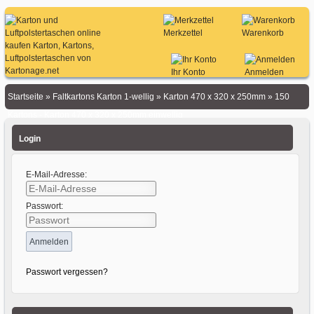
Merkzettel
Warenkorb
Ihr Konto
Anmelden
Startseite
»
Faltkartons Karton 1-wellig
»
Karton 470 x 320 x 250mm
»
150
Kartons - Karton 470 x 320 x 250mm einwellig
Login
E-Mail-Adresse:
Passwort:
Passwort vergessen?