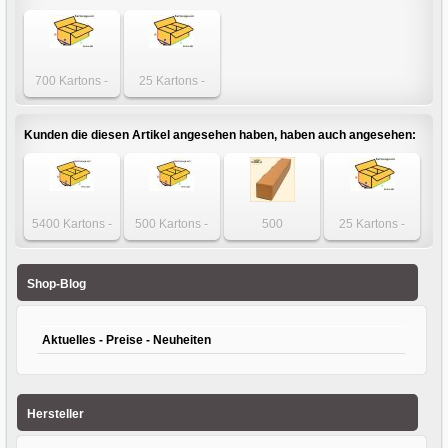
700 Kartons -
25 Kartons -
Karton 470 x 320
Karton 470 x 320
x 250mm
x 250mm
einwellig
einwellig
Kunden die diesen Artikel angesehen haben, haben auch angesehen:
5400 Kartons -
500 Kartons -
500
25 Kartons -
Karton 140 x 140
Karton 160 x 160
Faltschachteln -
Karton 495 x 395
x 100mm 1-wellig
x 140mm 1-wellig
Karton 1300 x 75
x 150/250mm 2-
x 75mm
wellig
Shop-Blog
Aktuelles - Preise - Neuheiten
Hersteller