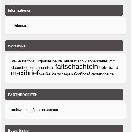
Informationen
Sitemap
Wortwolke
weiße kartons
luftpolsterbeutel antistatisch
klappenbeutel mit
faltschachteln
klebeband
klebestreifen
schaumfolie
maxibrief
weiße kartonagen
Großbrief
versandbeutel
PARTNERSEITEN
preiswerte Luftpolstertaschen
Bewertungen