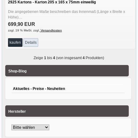
2925 Kartons - Karton 205 x 165 x 75mm einwellig
Die angegebenen Maße beschreiben das Innenmaß (Länge x Breite x
Höhe)....
699,90 EUR
zzgl. 19 % MwSt. zzgl.
Versandkosten
kaufen
Details
Zeige
1
bis
4
(von insgesamt
4
Produkten)
Shop-Blog
Aktuelles - Preise - Neuheiten
Hersteller