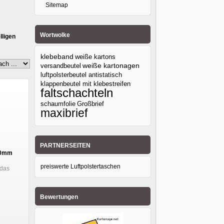
Sitemap
Wortwolke
lligen
klebeband
weiße kartons
versandbeutel
weiße kartonagen
luftpolsterbeutel antistatisch
klappenbeutel mit klebestreifen
faltschachteln
Großbrief
schaumfolie
maxibrief
PARTNERSEITEN
250mm
preiswerte Luftpolstertaschen
das
Bewertungen