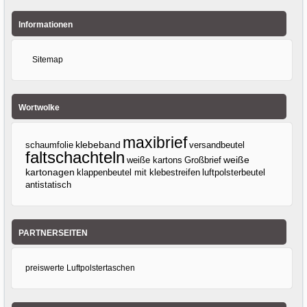
Informationen
Sitemap
Wortwolke
maxibrief
klebeband
versandbeutel
schaumfolie
faltschachteln
weiße kartons
Großbrief
weiße
kartonagen
klappenbeutel mit klebestreifen
luftpolsterbeutel
antistatisch
PARTNERSEITEN
preiswerte Luftpolstertaschen