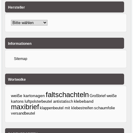
Hersteller
Informationen
Sitemap
Wortwolke
faltschachteln
weiße kartonagen
Großbrief
weiße
klebeband
kartons
luftpolsterbeutel antistatisch
maxibrief
klappenbeutel mit klebestreifen
schaumfolie
versandbeutel