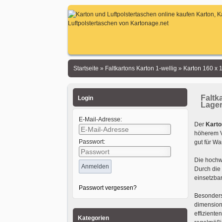
Startseite
»
Faltkartons Karton 1-wellig
»
Karton 160 x
Faltk
Login
Lage
E-Mail-Adresse:
Der
Karto
höherem V
Passwort:
gut für Wa
Die hochw
Durch die 
einsetzba
Passwort vergessen?
Besonders
dimensioni
effiziente
Kategorien