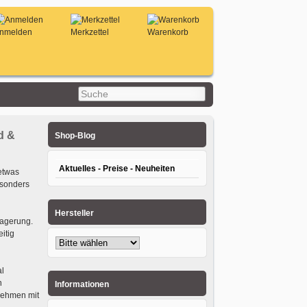
nmelden
Merkzettel
Warenkorb
d &
Shop-Blog
Aktuelles - Preise - Neuheiten
etwas
esonders
Hersteller
Lagerung.
itig
al
n
Informationen
rnehmen mit