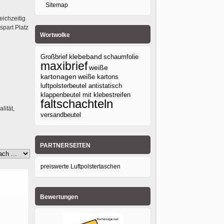
Sitemap
eichzeitig
spart Platz
Wortwolke
klebeband
Großbrief
schaumfolie
maxibrief
weiße
kartonagen
weiße kartons
luftpolsterbeutel antistatisch
klappenbeutel mit klebestreifen
faltschachteln
lität,
versandbeutel
PARTNERSEITEN
preiswerte Luftpolstertaschen
Bewertungen