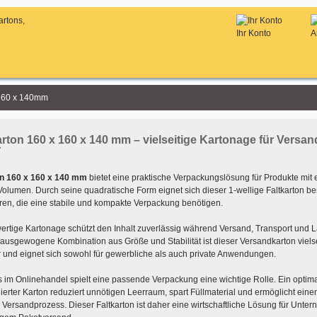
Ihr Konto
A
 160 x 140mm
arton 160 x 160 x 140 mm – vielseitige Kartonage für Versan
r
n 160 x 160 x 140 mm
bietet eine praktische Verpackungslösung für Produkte mit 
olumen. Durch seine quadratische Form eignet sich dieser 1-wellige Faltkarton b
ren, die eine stabile und kompakte Verpackung benötigen.
ertige Kartonage schützt den Inhalt zuverlässig während Versand, Transport und 
ausgewogene Kombination aus Größe und Stabilität ist dieser Versandkarton vielse
r und eignet sich sowohl für gewerbliche als auch private Anwendungen.
 im Onlinehandel spielt eine passende Verpackung eine wichtige Rolle. Ein optim
erter Karton reduziert unnötigen Leerraum, spart Füllmaterial und ermöglicht eine
n Versandprozess. Dieser Faltkarton ist daher eine wirtschaftliche Lösung für Unte