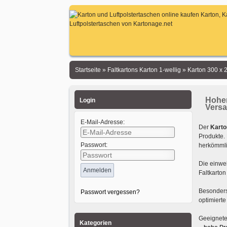
Startseite
»
Faltkartons Karton 1-wellig
»
Karton 300 x
Hoher
Login
Versa
E-Mail-Adresse:
Der
Karto
Produkte. 
Passwort:
herkömmli
Die einwel
Faltkarton
Besonders
Passwort vergessen?
optimierte
Geeignete
Kategorien