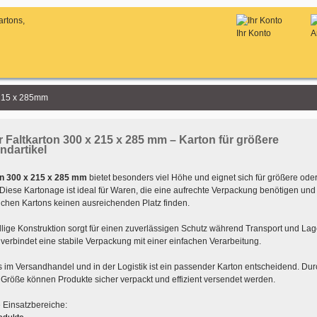
Ihr Konto
A
 215 x 285mm
 Faltkarton 300 x 215 x 285 mm – Karton für größere
ndartikel
n 300 x 215 x 285 mm
bietet besonders viel Höhe und eignet sich für größere oder
Diese Kartonage ist ideal für Waren, die eine aufrechte Verpackung benötigen und 
chen Kartons keinen ausreichenden Platz finden.
lige Konstruktion sorgt für einen zuverlässigen Schutz während Transport und La
 verbindet eine stabile Verpackung mit einer einfachen Verarbeitung.
 im Versandhandel und in der Logistik ist ein passender Karton entscheidend. Dur
 Größe können Produkte sicher verpackt und effizient versendet werden.
 Einsatzbereiche: