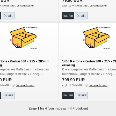
0 EUR
79,90 EUR
% MwSt. zzgl.
Versandkosten
zzgl. 19 % MwSt. zzgl.
Versandkosten
Details
kaufen
Details
rtons - Karton 300 x 215 x 285mm
1400 Kartons - Karton 300 x 215 x
ig
einwellig
gegebenen Maße beschreiben das
Die angegebenen Maße beschreiben
ß (Länge x Breite x Höhe). ...
Innenmaß (Länge x Breite x Höhe). ...
90 EUR
799,90 EUR
% MwSt. zzgl.
Versandkosten
zzgl. 19 % MwSt. zzgl.
Versandkosten
Details
kaufen
Details
Zeige
1
bis
4
(von insgesamt
4
Produkten)