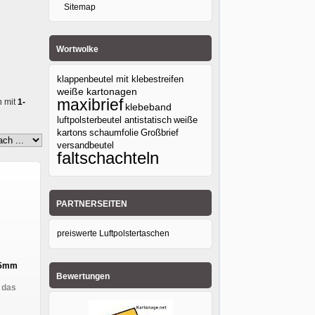
Sitemap
Wortwolke
klappenbeutel mit klebestreifen
weiße kartonagen
maxibrief
n mit
1-
klebeband
luftpolsterbeutel antistatisch
weiße
kartons
Großbrief
schaumfolie
versandbeutel
faltschachteln
PARTNERSEITEN
preiswerte Luftpolstertaschen
285mm
Bewertungen
 das