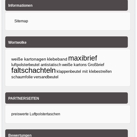
Informationen
Sitemap
Wortwolke
maxibrief
klebeband
weiße kartonagen
luftpolsterbeutel antistatisch
weiße kartons
Großbrief
faltschachteln
klappenbeutel mit klebestreifen
versandbeutel
schaumfolie
PARTNERSEITEN
preiswerte Luftpolstertaschen
Bewertungen