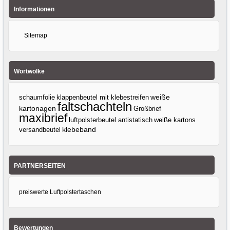
Informationen
Sitemap
Wortwolke
klappenbeutel mit klebestreifen
weiße
schaumfolie
faltschachteln
kartonagen
Großbrief
maxibrief
luftpolsterbeutel antistatisch
weiße kartons
klebeband
versandbeutel
PARTNERSEITEN
preiswerte Luftpolstertaschen
Bewertungen