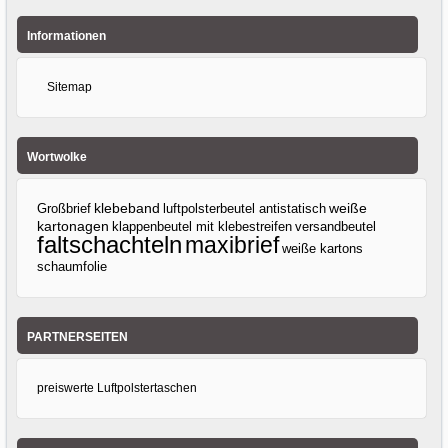
Informationen
Sitemap
Wortwolke
klebeband
Großbrief
luftpolsterbeutel antistatisch
weiße
kartonagen
klappenbeutel mit klebestreifen
versandbeutel
faltschachteln
maxibrief
weiße kartons
schaumfolie
PARTNERSEITEN
preiswerte Luftpolstertaschen