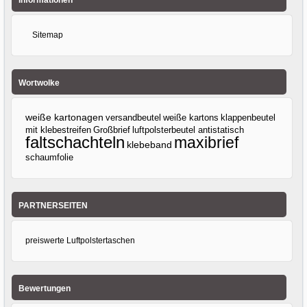
Sitemap
Wortwolke
weiße kartonagen
versandbeutel
weiße kartons
klappenbeutel
mit klebestreifen
Großbrief
luftpolsterbeutel antistatisch
faltschachteln
maxibrief
klebeband
schaumfolie
PARTNERSEITEN
preiswerte Luftpolstertaschen
Bewertungen