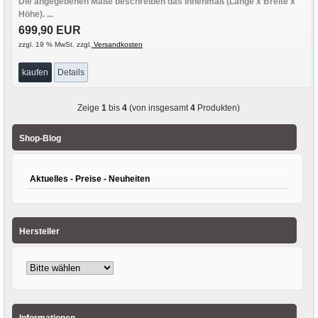
Die angegebenen Maße beschreiben das Innenmaß (Länge x Breite x
Höhe). ...
699,90 EUR
zzgl. 19 % MwSt. zzgl.
Versandkosten
kaufen
Details
Zeige
1
bis
4
(von insgesamt
4
Produkten)
Shop-Blog
Aktuelles - Preise - Neuheiten
Hersteller
Informationen