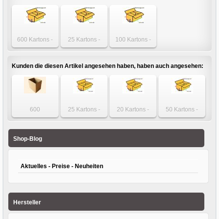
600 Kartons -
25 Kartons -
100 Kartons -
Karton 300 x 215
Karton 300 x 215
Karton 300 x 215
x 285mm
x 285mm
x 285mm
einwellig
einwellig
einwellig
Kunden die diesen Artikel angesehen haben, haben auch angesehen:
600
25 Kartons -
20 Kartons -
50 Kartons -
Faltschachteln -
Karton 400 x 400
Faltkarton 1200 x
einwelliger
Schachtel 390 x
x 100mm
200 x 200mm
Karton 310 x 215
280 x 230mm
einwellig
zweiwellig
x 60mm
Shop-Blog
Automatikboden
Aktuelles - Preise - Neuheiten
Hersteller