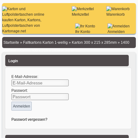
Merkzettel
Warenkorb
Ihr Konto
Anmelden
Startseite
»
Faltkartons Karton 1-wellig
»
Karton 300 x 215 x 285mm
»
1400
Kartons - Karton 300 x 215 x 285mm einwellig
Login
E-Mail-Adresse:
Passwort:
Passwort vergessen?