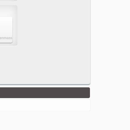
nnenmass
x 235 x