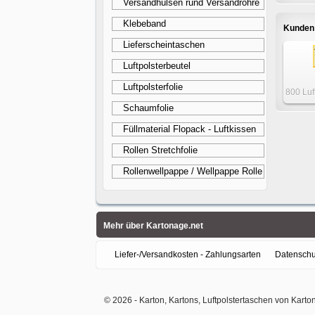
Versandhülsen rund Versandrohre
DIN A6
Klebeband
Kunden 
Lieferscheintaschen
Luftpolsterbeutel
Luftpolsterfolie
800 Luf
- DIN C
Schaumfolie
Füllmaterial Flopack - Luftkissen
Rollen Stretchfolie
Rollenwellpappe / Wellpappe Rolle
Mehr über Kartonage.net
Liefer-/Versandkosten - Zahlungsarten
Datenschu
© 2026 -
Karton, Kartons, Luftpolstertaschen von Karto