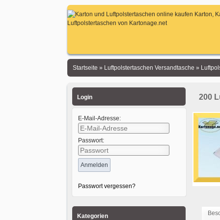
Startseite
»
Luftpolstertaschen Versandtasche
»
Luftpol
200 L
Login
E-Mail-Adresse:
Passwort:
Passwort vergessen?
Bes
Kategorien