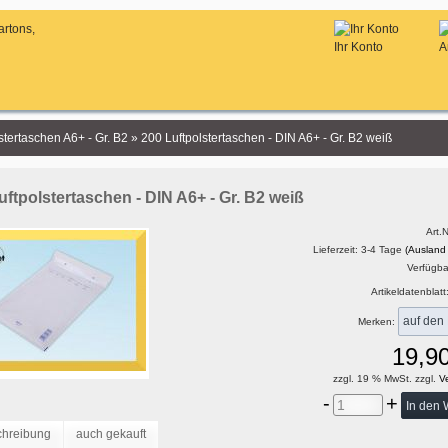
Ihr Konto
A
stertaschen A6+ - Gr. B2
»
200 Luftpolstertaschen - DIN A6+ - Gr. B2 weiß
uftpolstertaschen - DIN A6+ - Gr. B2 weiß
Art.N
Lieferzeit: 3-4 Tage
(Ausland
Verfügbar
Artikeldatenblatt
Merken:
19,9
zzgl. 19 % MwSt. zzgl.
Ve
-
+
chreibung
auch gekauft