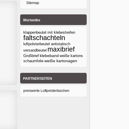
Sitemap
Wortwolke
klappenbeutel mit klebestreifen
faltschachteln
luftpolsterbeutel antistatisch
maxibrief
versandbeutel
klebeband
Großbrief
weiße kartons
weiße kartonagen
schaumfolie
PARTNERSEITEN
preiswerte Luftpolstertaschen