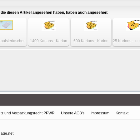
+ - Gr. B2 weiß
DIN A6+ - Gr. B2 weiß
die diesen Artikel angesehen haben, haben auch angesehen:
tpolstertaschen
1400 Kartons - Karton
600 Kartons - Karton
25 Kartons - I
4 - Gr. G7 weiß
430 x 350 x 320mm
150 x 100 x 100mm 1-
Faltkarton 310 
einwellig
wellig
205mm
tz und Verpackungsrecht PPWR
Unsere AGB's
Impressum
Kontakt
nage.net