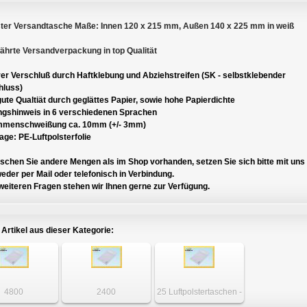
ster Versandtasche Maße: Innen 120 x 215 mm, Außen 140 x 225 mm in weiß
ährte Versandverpackung in top Qualität
rer Verschluß durch Haftklebung und Abziehstreifen (SK - selbstklebender
hluss)
ute Qualtiät durch geglättes Papier, sowie hohe Papierdichte
ngshinweis in 6 verschiedenen Sprachen
menschweißung ca. 10mm (+/- 3mm)
age: PE-Luftpolsterfolie
chen Sie andere Mengen als im Shop vorhanden, setzen Sie sich bitte mit uns
eder per Mail oder telefonisch in Verbindung.
weiteren Fragen stehen wir Ihnen gerne zur Verfügung.
 Artikel aus dieser Kategorie:
4800
2400
25 Luftpolstertaschen -
lstertaschen -
Luftpolstertaschen -
DIN A6+ - Gr. B2 weiß