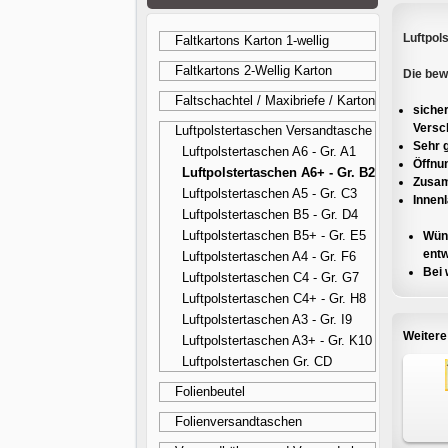
Luftpol
Faltkartons Karton 1-wellig
Faltkartons 2-Wellig Karton
Die bew
Faltschachtel / Maxibriefe / Karton
siche
Versc
Luftpolstertaschen Versandtasche
Sehr g
Luftpolstertaschen A6 - Gr. A1
Öffnu
Luftpolstertaschen A6+ - Gr. B2
Zusam
Luftpolstertaschen A5 - Gr. C3
Innenl
Luftpolstertaschen B5 - Gr. D4
Luftpolstertaschen B5+ - Gr. E5
Wüns
entw
Luftpolstertaschen A4 - Gr. F6
Bei 
Luftpolstertaschen C4 - Gr. G7
Luftpolstertaschen C4+ - Gr. H8
Luftpolstertaschen A3 - Gr. I9
Weitere
Luftpolstertaschen A3+ - Gr. K10
Luftpolstertaschen Gr. CD
Folienbeutel
Folienversandtaschen
Luftpo