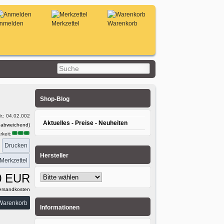
nmelden
Merkzettel
Warenkorb
Shop-Blog
r.:
04.02.002
Aktuelles - Preise - Neuheiten
 abweichend)
keit:
Drucken
:
Hersteller
0 EUR
rsandkosten
Informationen