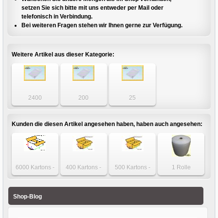
setzen Sie sich bitte mit uns entweder per Mail oder
telefonisch in Verbindung.
Bei weiteren Fragen stehen wir Ihnen gerne zur Verfügung.
Weitere Artikel aus dieser Kategorie:
2400
200
25
Luftpolstertaschen
Luftpolstertaschen
Luftpolstertaschen
- DIN A6+ - Gr. B2
- DIN A6+ - Gr. B2
- DIN A6+ - Gr. B2
weiß
weiß
weiß
Kunden die diesen Artikel angesehen haben, haben auch angesehen:
6000 Kartons -
400 Kartons -
500 Kartons -
1 Rolle
Karton 130 x 110
Karton 590 x 390
Karton 488 x 250
Luftpolsterfolie
x 85mm 1-wellig
x 290mm
x 400mm
75cm x 100m
weiß
einwellig
einwellig
Shop-Blog