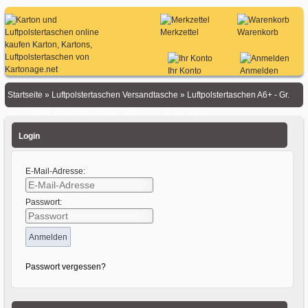
Merkzettel
Warenkorb
Ihr Konto
Anmelden
Startseite
»
Luftpolstertaschen Versandtasche
»
Luftpolstertaschen A6+ - Gr.
B2
»
4800 Luftpolstertaschen - DIN A6+ - Gr. B2 weiß
Login
E-Mail-Adresse:
Passwort:
Passwort vergessen?