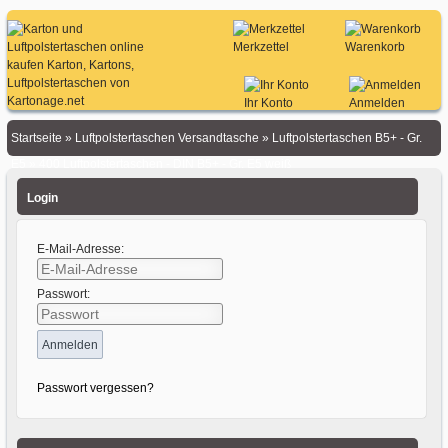
Merkzettel
Warenkorb
Ihr Konto
Anmelden
Startseite
»
Luftpolstertaschen Versandtasche
»
Luftpolstertaschen B5+ - Gr.
E5
»
400 Luftpolstertaschen - DIN B5+ - Gr. E5 weiß
Login
E-Mail-Adresse:
Passwort:
Passwort vergessen?