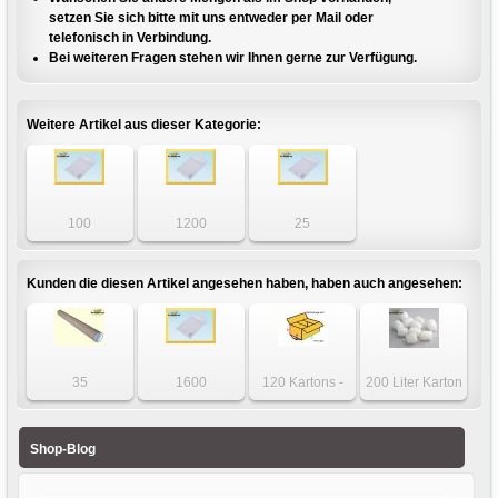
setzen Sie sich bitte mit uns entweder per Mail oder
telefonisch in Verbindung.
Bei weiteren Fragen stehen wir Ihnen gerne zur Verfügung.
Weitere Artikel aus dieser Kategorie:
100
1200
25
Luftpolstertaschen
Luftpolstertaschen
Luftpolstertaschen
- DIN B5+ - Gr. E5
- DIN B5+ - Gr. E5
- DIN B5+ - Gr. E5
weiß
weiß
weiß
Kunden die diesen Artikel angesehen haben, haben auch angesehen:
35
1600
120 Kartons -
200 Liter Karton
Versandhülsen
Luftpolstertaschen
Karton 500 x 300
Füllmaterial BIO
1120 x 75 x 2mm
- DIN A4 - Gr. F6
x 300mm
Verpackungschips
Versandrohre
weiß
zweiwellig
Shop-Blog
rund