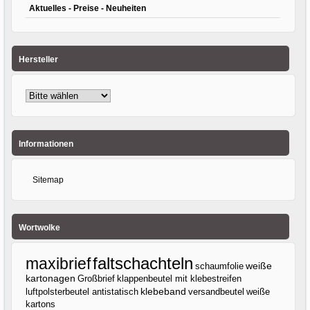
Aktuelles - Preise - Neuheiten
Hersteller
Informationen
Sitemap
Wortwolke
faltschachteln
maxibrief
weiße
schaumfolie
kartonagen
Großbrief
klappenbeutel mit klebestreifen
klebeband
luftpolsterbeutel antistatisch
versandbeutel
weiße
kartons