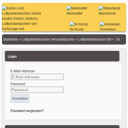
Merkzettel
Warenkorb
Ihr Konto
Anmelden
Startseite
»
Luftpolstertaschen Versandtasche
»
Luftpolstertaschen B5+ - Gr.
E5
»
100 Luftpolstertaschen - DIN B5+ - Gr. E5 weiß
Login
E-Mail-Adresse:
Passwort:
Passwort vergessen?