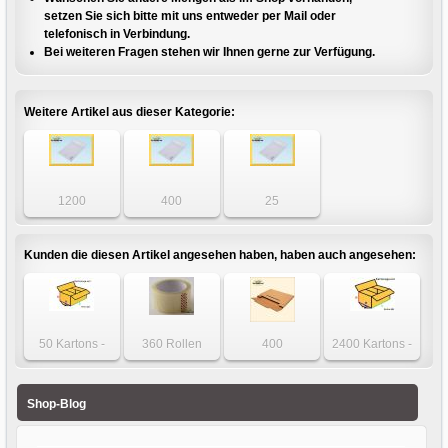
setzen Sie sich bitte mit uns entweder per Mail oder
telefonisch in Verbindung.
Bei weiteren Fragen stehen wir Ihnen gerne zur Verfügung.
Weitere Artikel aus dieser Kategorie:
1200
400
25
Luftpolstertaschen
Luftpolstertaschen
Luftpolstertaschen
- DIN B5+ - Gr. E5
- DIN B5+ - Gr. E5
- DIN B5+ - Gr. E5
weiß
weiß
weiß
Kunden die diesen Artikel angesehen haben, haben auch angesehen:
50 Kartons -
360 Rollen
400
2400 Kartons -
Karton 600 x 400
Klebeband leise
Faltschachteln
Karton 400 x 170
x 200mm
abrollbar,
Innenmaß S-
x 170mm 1-wellig
einwellig
transparent
Karton 320 x 320
Shop-Blog
50mm x 66m
x 8mm LP