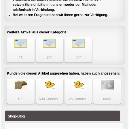
setzen Sie sich bitte mit uns entweder per Mail oder
telefonisch in Verbindung.
Bei weiteren Fragen stehen wir Ihnen gerne zur Verfügung.
Weitere Artikel aus dieser Kategorie:
25
100
400
Luftpolstertaschen
Luftpolstertaschen
Luftpolstertaschen
- DIN B5+ - Gr. E5
- DIN B5+ - Gr. E5
- DIN B5+ - Gr. E5
weiß
weiß
weiß
Kunden die diesen Artikel angesehen haben, haben auch angesehen:
100
600 Kartons -
25 Kartons -
6000
Faltschachteln -
Karton 190 x 150
Karton 114 x 114
Blister-/Gastronomie
Versandschachtel
x 140mm 1-wellig
x 114mm 1-wellig
rund 130 x 70mm
125 x 85 x 85mm
Shop-Blog