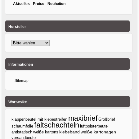
Aktuelles - Preise - Neuheiten
Hersteller
Informationen
Sitemap
Wortwolke
maxibrief
klappenbeutel mit klebestreifen
Großbrief
faltschachteln
luftpolsterbeutel
schaumfolie
klebeband
antistatisch
weiße kartons
weiße kartonagen
versandbeutel