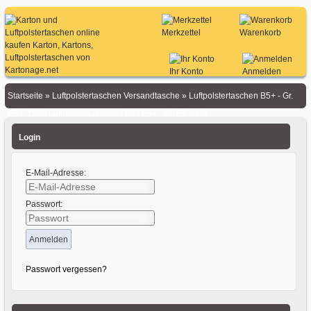
Merkzettel
Warenkorb
Ihr Konto
Anmelden
Startseite
»
Luftpolstertaschen Versandtasche
»
Luftpolstertaschen B5+ - Gr.
E5
»
1200 Luftpolstertaschen - DIN B5+ - Gr. E5 weiß
Login
E-Mail-Adresse:
Passwort:
Passwort vergessen?