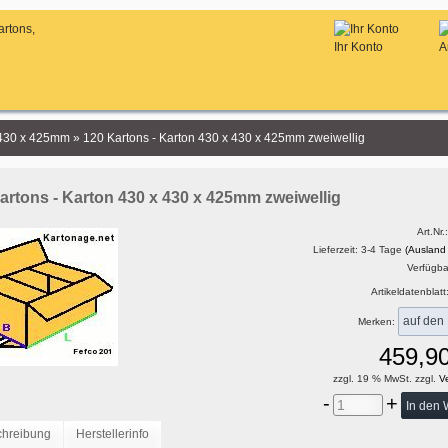
Ihr Konto
A
 430 x 425mm
»
120 Kartons - Karton 430 x 430 x 425mm zweiwellig
artons - Karton 430 x 430 x 425mm zweiwellig
Art.Nr.
Lieferzeit: 3-4 Tage
(Ausland
Verfügbar
Artikeldatenblatt
Merken:
459,9
zzgl. 19 % MwSt. zzgl.
Ve
-
+
chreibung
Herstellerinfo