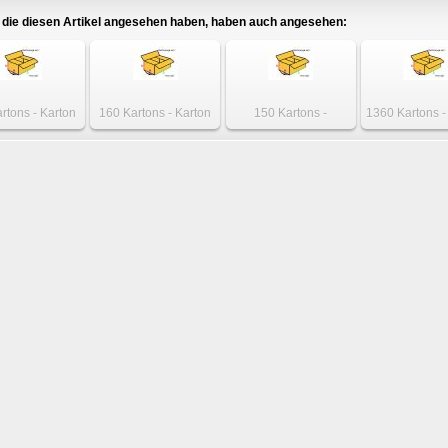
die diesen Artikel angesehen haben, haben auch angesehen:
rtons - Karton
160 Kartons - Karton
150 Kartons -
1360 Kartons -
x 165 x 75mm
600 x 400 x 295mm
einwelliger Karton 310
350 x 300 x 
einwellig
zweiwellig
x 215 x 60mm
einwelli