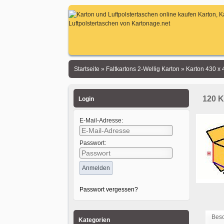
Startseite
»
Faltkartons 2-Wellig Karton
»
Karton 430 x
120 K
Login
E-Mail-Adresse:
Passwort:
Passwort vergessen?
Bes
Kategorien