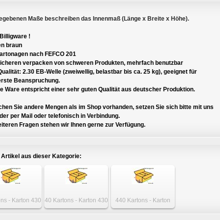
egebenen Maße beschreiben das Innenmaß (Länge x Breite x Höhe).
Billigware !
n braun
Kartonagen nach FEFCO 201
icheren verpacken von schweren Produkten, mehrfach benutzbar
ualität: 2.30 EB-Welle (zweiwellig, belastbar bis ca. 25 kg), geeignet für
rste Beanspruchung.
 Ware entspricht einer sehr guten Qualität aus deutscher Produktion.
hen Sie andere Mengen als im Shop vorhanden, setzen Sie sich bitte mit uns
er per Mail oder telefonisch in Verbindung.
iteren Fragen stehen wir Ihnen gerne zur Verfügung.
 Artikel aus dieser Kategorie:
ons - Karton 430
40 Kartons - Karton 430
440 Kartons - Karton
30 x 425mm
x 430 x 425mm
430 x 430 x 425mm
weiwellig
zweiwellig
zweiwellig