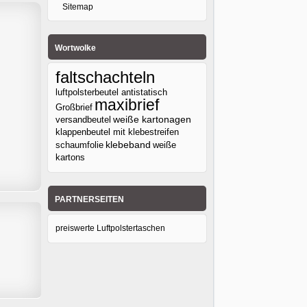
Sitemap
Wortwolke
faltschachteln
luftpolsterbeutel antistatisch
maxibrief
Großbrief
versandbeutel
weiße kartonagen
klappenbeutel mit klebestreifen
klebeband
weiße
schaumfolie
kartons
PARTNERSEITEN
preiswerte Luftpolstertaschen