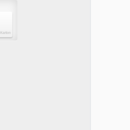
 Karton
150mm
g