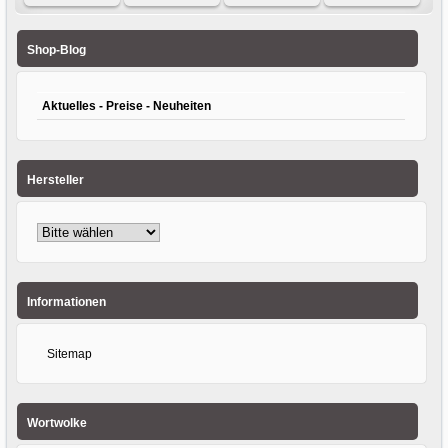
Versandhülsen
Faltschachteln -
Karton 630 x 460
Karton 200 x 200
1120 x 75 x 2mm
Maxibrief 154 x
x 340mm
x 195mm 2-wellig
Versandrohre
114 x 45mm
einwellig
Shop-Blog
rund
Aktuelles - Preise - Neuheiten
Hersteller
Informationen
Sitemap
Wortwolke