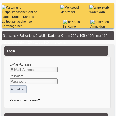
Merkzettel
Warenkorb
Ihr Konto
Anmelden
Startseite
»
Faltkartons 2-Wellig Karton
»
Karton 720 x 105 x 105mm
»
160
Kartons - Karton 720 x 105 x 105mm 2-wellig
Login
E-Mail-Adresse:
Passwort:
Passwort vergessen?