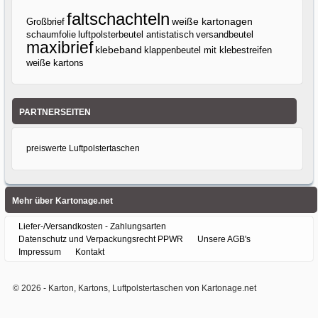
faltschachteln
Großbrief
weiße kartonagen
luftpolsterbeutel antistatisch
versandbeutel
schaumfolie
maxibrief
klebeband
klappenbeutel mit klebestreifen
weiße kartons
PARTNERSEITEN
preiswerte Luftpolstertaschen
Mehr über Kartonage.net
Liefer-/Versandkosten - Zahlungsarten
Datenschutz und Verpackungsrecht PPWR
Unsere AGB's
Impressum
Kontakt
© 2026 -
Karton, Kartons, Luftpolstertaschen von Kartonage.net