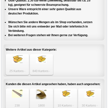
Gute Qualität: 2.30 EB-Welle (zweiwellig, belastbar bis ca. 25
kg), geeignet für schwerste Beanspruchung.
Unsere Ware entspricht einer sehr guten Qualität aus
deutscher Produktion.
Wünschen Sie andere Mengen als im Shop vorhanden, setzen
Sie sich bitte mit uns entweder per Mail oder telefonisch in
Verbindung.
Bei weiteren Fragen stehen wir Ihnen gerne zur Verfügung.
Weitere Artikel aus dieser Kategorie:
25 Kartons -
840 Kartons -
Karton 720 x 105
Karton 720 x 105
x 105mm 2-wellig
x 105mm 2-wellig
Kunden die diesen Artikel angesehen haben, haben auch angesehen:
238
1800
10 Kartons -
30 Kartons -