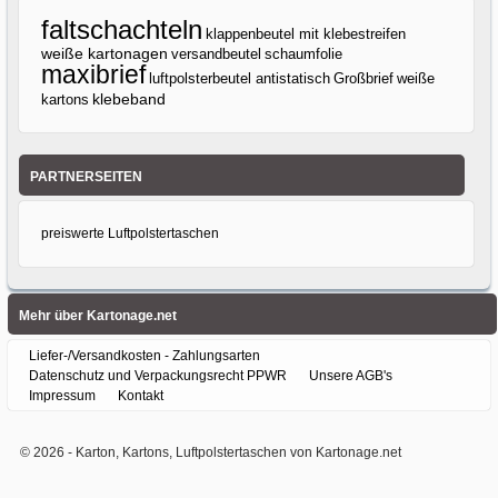
faltschachteln
klappenbeutel mit klebestreifen
weiße kartonagen
versandbeutel
schaumfolie
maxibrief
luftpolsterbeutel antistatisch
Großbrief
weiße
klebeband
kartons
PARTNERSEITEN
preiswerte Luftpolstertaschen
Mehr über Kartonage.net
Liefer-/Versandkosten - Zahlungsarten
Datenschutz und Verpackungsrecht PPWR
Unsere AGB's
Impressum
Kontakt
© 2026 -
Karton, Kartons, Luftpolstertaschen von Kartonage.net