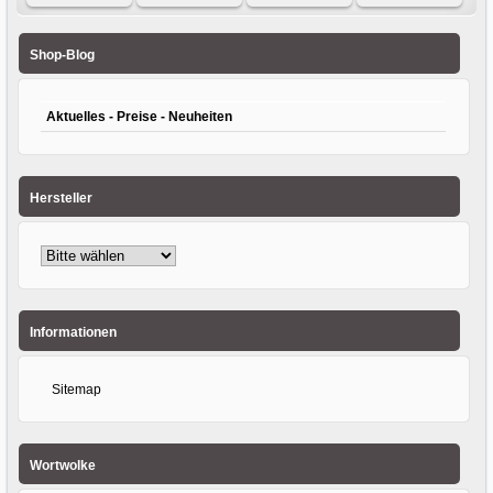
Karton 360 x 220
Warnklebeband
Faltkarton 300 x
Karton 525 x 170
x 180/275mm 2-
mit "Vorsicht
215 x 160mm
x 170mm
wellig
Glas" 50mm x
zweiwellig
einwellig
Shop-Blog
66m
Aktuelles - Preise - Neuheiten
Hersteller
Informationen
Sitemap
Wortwolke