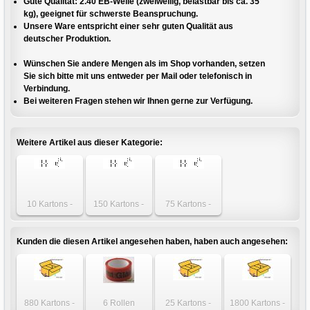
Gute Qualität: 2.40 EB-Welle (zweiwellig, belastbar bis ca. 35
kg), geeignet für schwerste Beanspruchung.
Unsere Ware entspricht einer sehr guten Qualität aus
deutscher Produktion.
Wünschen Sie andere Mengen als im Shop vorhanden, setzen
Sie sich bitte mit uns entweder per Mail oder telefonisch in
Verbindung.
Bei weiteren Fragen stehen wir Ihnen gerne zur Verfügung.
Weitere Artikel aus dieser Kategorie:
10 Kartons -
150 Kartons -
75 Kartons -
Karton 795 x 100
Karton 795 x 100
Karton 795 x 100
x 100mm 2-wellig
x 100mm 2-wellig
x 100mm 2-wellig
Kunden die diesen Artikel angesehen haben, haben auch angesehen:
880 Kartons -
6 Rollen
25 Kartons -
1800 Kartons -