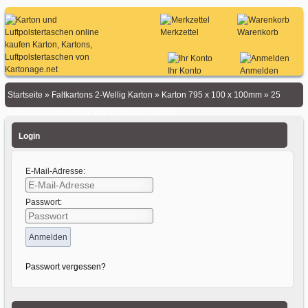
Merkzettel
Warenkorb
Ihr Konto
Anmelden
Startseite
»
Faltkartons 2-Wellig Karton
»
Karton 795 x 100 x 100mm
»
25
Kartons - Karton 795 x 100 x 100mm 2-wellig
Login
E-Mail-Adresse:
Passwort:
Passwort vergessen?