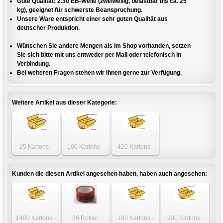
Gute Qualität: 2.30 EB-Welle (zweiwellig, belastbar bis ca. 25
kg), geeignet für schwerste Beanspruchung.
Unsere Ware entspricht einer sehr guten Qualität aus
deutscher Produktion.
Wünschen Sie andere Mengen als im Shop vorhanden, setzen
Sie sich bitte mit uns entweder per Mail oder telefonisch in
Verbindung.
Bei weiteren Fragen stehen wir Ihnen gerne zur Verfügung.
Weitere Artikel aus dieser Kategorie:
25 Kartons -
100 Kartons -
420 Kartons -
Karton 895 x 200
Karton 895 x 200
Karton 895 x 200
x 200mm 2-wellig
x 200mm 2-wellig
x 200mm 2-wellig
Kunden die diesen Artikel angesehen haben, haben auch angesehen:
1400 Kartons -
36 Rollen
100 Kartons -
900 Kartons -