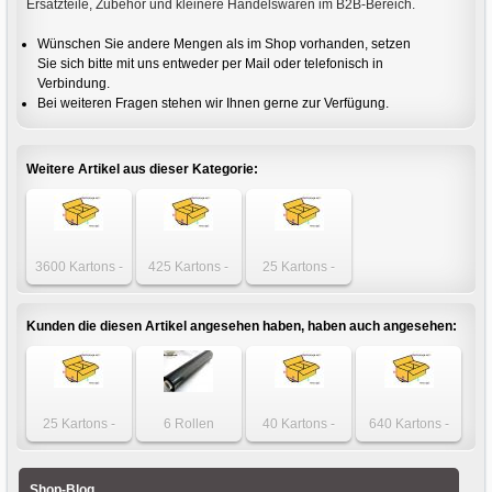
Ersatzteile, Zubehör und kleinere Handelswaren im B2B-Bereich.
Wünschen Sie andere Mengen als im Shop vorhanden, setzen
Sie sich bitte mit uns entweder per Mail oder telefonisch in
Verbindung.
Bei weiteren Fragen stehen wir Ihnen gerne zur Verfügung.
Weitere Artikel aus dieser Kategorie:
3600 Kartons -
425 Kartons -
25 Kartons -
Innenmaß Karton
Innenmaß Karton
Innenmaß Karton
160 x 120 x
160 x 120 x
160 x 120 x
100mm
100mm
100mm
Kunden die diesen Artikel angesehen haben, haben auch angesehen:
25 Kartons -
6 Rollen
40 Kartons -
640 Kartons -
Karton 330 x 240
schwarze
Karton 610 x 375
Karton 350 x 300
x 240mm
Stretchfolie
x 105mm
x 140mm
einwellig
500mm x 300m
einwellig
zweiwellig
Shop-Blog