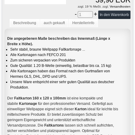
zzgl. 19 % MwSt. zzgl.
Versandkosten
-
+
Beschreibung
auch gekauft
Herstellerinfo
Die angegebenen Maße beschreiben das Innenmaß (Länge x
Breite x Höhe).
Sehr stabil, braune Wellpapp Faltkartonage ...
Alle Kartonagen nach FEFCO 201
Zum sicheren verpacken von Produkten
Gute Qualität: 1.20 B-Welle (einwellig, belastbar bis ca. 15 kg)
Alle Kartonagen haben das Format nach den Gurtmaßen von
Hermes GLS, DHL, DPD und UPS.
Unsere Ware entspricht einer sehr guten Qualität aus deutscher
Produktion.
Der
Faltkarton 160 x 120 x 100mm
ist eine kompakte und
stabile
Kartonage
für den professionellen Versand. Gefertigt aus
einwelliger Wellpappe eignet sich dieser
Karton
ideal für leichte bis
mittelschwere Produkte. Er bietet zuverlässigen Schutz bei
geringem Eigengewicht und unterstützt wirtschaftliche
Versandprozesse. Die
Faltkartons
lassen sich schnell aufrichten,
sicher verschließen und platzsparend lagern. Optimal für