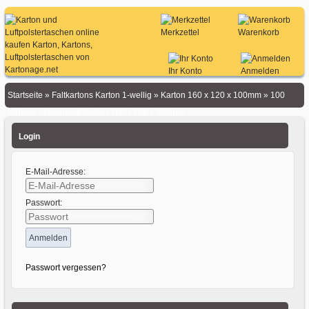
Merkzettel
Warenkorb
Ihr Konto
Anmelden
Startseite
»
Faltkartons Karton 1-wellig
»
Karton 160 x 120 x 100mm
»
100
Kartons - Innenmaß Karton 160 x 120 x 100mm
Login
E-Mail-Adresse:
Passwort:
Passwort vergessen?