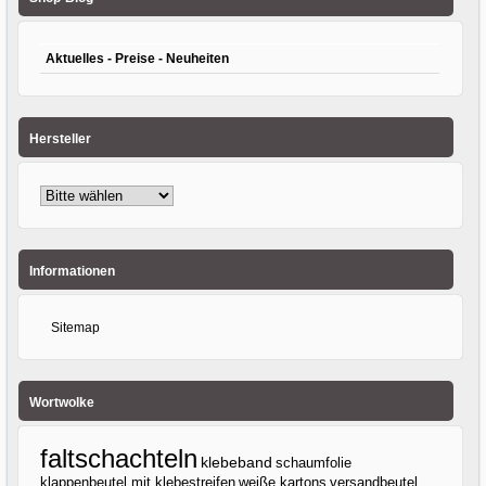
23my
Aktuelles - Preise - Neuheiten
Hersteller
Informationen
Sitemap
Wortwolke
faltschachteln
klebeband
schaumfolie
klappenbeutel mit klebestreifen
weiße kartons
versandbeutel