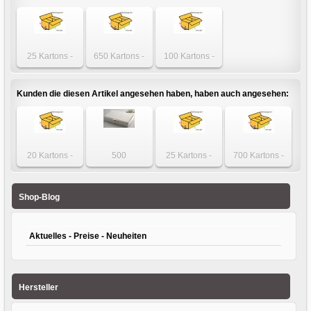
25 Kartons -
650 Kartons -
100 Kartons -
Karton 215 x 150
Karton 215 x 150
Karton 215 x 150
x 100mm
x 100mm
x 100mm
einwellig
einwellig
einwellig
Kunden die diesen Artikel angesehen haben, haben auch angesehen:
20 Kartons -
500
25 Kartons -
700 Kartons -
Karton 250 x 250
Faltschachteln -
Karton 150 x 100
Karton 205 x 165
x 200mm
Maxibrief 115 x
x 100mm 1-wellig
x 75mm einwellig
zweiwellig
70 x 34mm Weiss
Shop-Blog
Aktuelles - Preise - Neuheiten
Hersteller