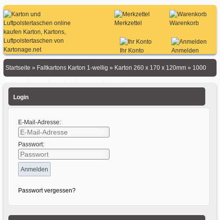
Merkzettel
Warenkorb
Ihr Konto
Anmelden
Startseite
»
Faltkartons Karton 1-wellig
»
Karton 260 x 170 x 120mm
»
1000
Kartons - Karton 260 x 170 x 120mm 1-wellig
Login
E-Mail-Adresse:
Passwort:
Passwort vergessen?