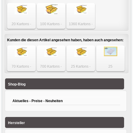
20 Kartons -
100 Kartons -
1360 Kartons -
Karton 340 x 320
Karton 340 x 320
Karton 340 x 320
x 120mm
x 120mm
x 120mm
einwellig
einwellig
einwellig
Kunden die diesen Artikel angesehen haben, haben auch angesehen:
70 Kartons -
700 Kartons -
25 Kartons -
25
Karton 600 x 600
Karton 350 x 350
Karton 265 x 103
Luftpolstertaschen
x 300mm
x 140mm
x 40-125mm 1-
- DIN B5+ - Gr. E5
zweiwellig
einwellig
wellig
weiß
Shop-Blog
Aktuelles - Preise - Neuheiten
Hersteller