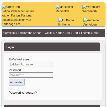
Merkzettel
Warenkorb
Ihr Konto
Anmelden
Startseite
»
Faltkartons Karton 1-wellig
»
Karton 340 x 320 x 120mm
»
500
Kartons - Karton 340 x 320 x 120mm einwellig
Login
E-Mail-Adresse:
Passwort:
Passwort vergessen?