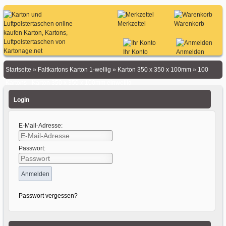
Merkzettel
Warenkorb
Ihr Konto
Anmelden
Startseite
»
Faltkartons Karton 1-wellig
»
Karton 350 x 350 x 100mm
»
100
Kartons - Karton 350 x 350 x 100mm einwellig
Login
E-Mail-Adresse:
Passwort:
Passwort vergessen?