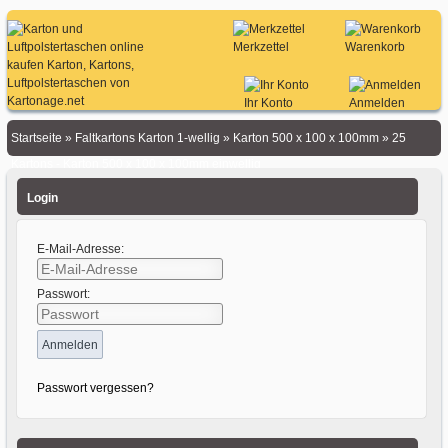
Merkzettel
Warenkorb
Ihr Konto
Anmelden
Startseite
»
Faltkartons Karton 1-wellig
»
Karton 500 x 100 x 100mm
»
25
Kartons - Karton 500 x 100 x 100mm einwellig
Login
E-Mail-Adresse:
Passwort:
Passwort vergessen?