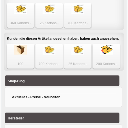
360 Kartons -
25 Kartons -
700 Kartons -
Karton 500 x 300
Karton 500 x 300
Karton 500 x 300
x 200mm
x 200mm
x 200mm
einwellig
einwellig
einwellig
Kunden die diesen Artikel angesehen haben, haben auch angesehen:
100
700 Kartons -
25 Kartons -
200 Kartons -
Faltschachteln -
Karton 350 x 350
Karton 300 x 95 x
Karton 290 x 290
Schachtel 390 x
x 140mm
95mm zweiwellig
x 135mm
280 x 230mm
einwellig
einwellig
Shop-Blog
Automatikboden
Aktuelles - Preise - Neuheiten
Hersteller