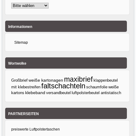
Informationen
Sitemap
Wortwolke
maxibrief
Großbrief
weiße kartonagen
klappenbeutel
faltschachteln
mit klebestreifen
weiße
schaumfolie
klebeband
kartons
versandbeutel
luftpolsterbeutel antistatisch
PARTNERSEITEN
preiswerte Luftpolstertaschen