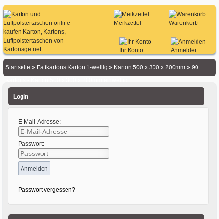
Merkzettel
Warenkorb
Ihr Konto
Anmelden
Startseite
»
Faltkartons Karton 1-wellig
»
Karton 500 x 300 x 200mm
»
90
Kartons - Karton 500 x 300 x 200mm einwellig
Login
E-Mail-Adresse:
Passwort:
Passwort vergessen?