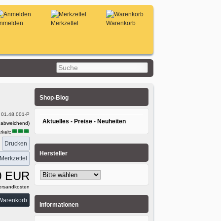
nmelden
Merkzettel
Warenkorb
Shop-Blog
:
01.48.001-P
Aktuelles - Preise - Neuheiten
 abweichend)
keit:
Drucken
:
Hersteller
0 EUR
rsandkosten
Informationen