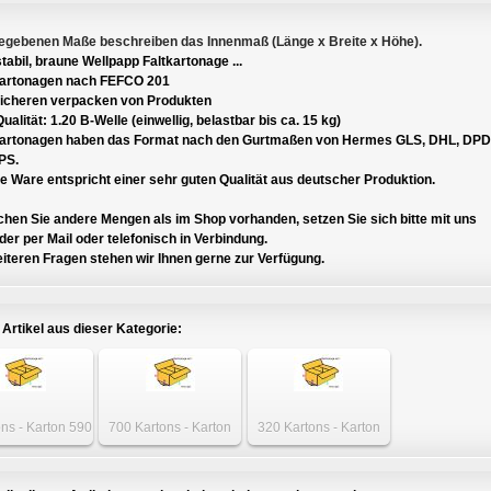
egebenen Maße beschreiben das Innenmaß (Länge x Breite x Höhe).
tabil, braune Wellpapp Faltkartonage ...
Kartonagen nach FEFCO 201
icheren verpacken von Produkten
ualität: 1.20 B-Welle (einwellig, belastbar bis ca. 15 kg)
Kartonagen haben das Format nach den Gurtmaßen von Hermes GLS, DHL, DPD
PS.
 Ware entspricht einer sehr guten Qualität aus deutscher Produktion.
hen Sie andere Mengen als im Shop vorhanden, setzen Sie sich bitte mit uns
er per Mail oder telefonisch in Verbindung.
iteren Fragen stehen wir Ihnen gerne zur Verfügung.
 Artikel aus dieser Kategorie:
ons - Karton 590
700 Kartons - Karton
320 Kartons - Karton
90 x 140mm
590 x 290 x 140mm
590 x 290 x 140mm
einwellig
einwellig
einwellig