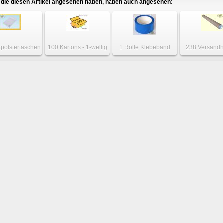
die diesen Artikel angesehen haben, haben auch angesehen:
tpolstertaschen
100 Kartons - 1-wellig
1 Rolle Klebeband
238 Versandh
Gr. CD weiß
Karton 190 x 190 x
leise blau, 50mm x 66m
1120 x 75 x
100mm XS Paket
Versandrohre