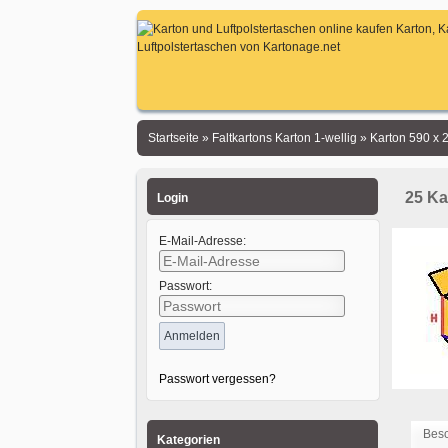
Startseite
»
Faltkartons Karton 1-wellig
»
Karton 590 x
25 Ka
Login
E-Mail-Adresse:
Passwort:
Passwort vergessen?
Bes
Kategorien