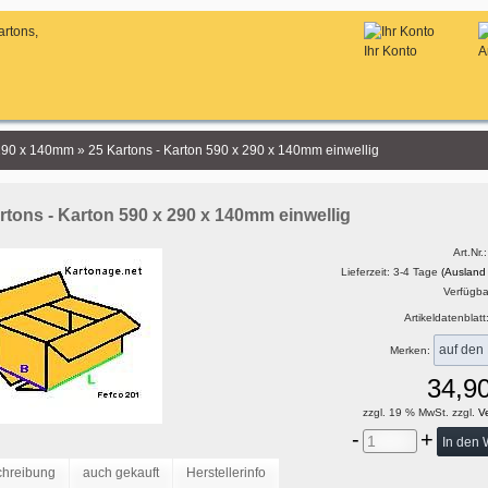
Ihr Konto
A
 290 x 140mm
»
25 Kartons - Karton 590 x 290 x 140mm einwellig
rtons - Karton 590 x 290 x 140mm einwellig
Art.Nr.
Lieferzeit: 3-4 Tage
(Ausland
Verfügbar
Artikeldatenblatt
Merken:
34,9
zzgl. 19 % MwSt. zzgl.
Ve
-
+
chreibung
auch gekauft
Herstellerinfo