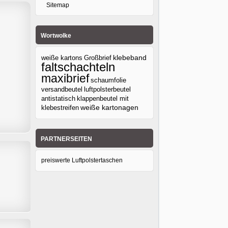
Sitemap
Wortwolke
klebeband
weiße kartons
Großbrief
faltschachteln
maxibrief
schaumfolie
versandbeutel
luftpolsterbeutel
antistatisch
klappenbeutel mit
klebestreifen
weiße kartonagen
PARTNERSEITEN
preiswerte Luftpolstertaschen