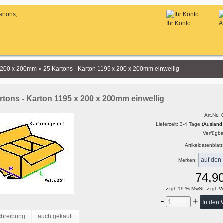
Ihr Konto
A
x 200 x 200mm
»
25 Kartons - Karton 1195 x 200 x 200mm einwellig
rtons - Karton 1195 x 200 x 200mm einwellig
Art.Nr.:
Lieferzeit: 3-4 Tage
(Ausland
Verfügbar
Artikeldatenblatt
Merken:
74,9
zzgl. 19 % MwSt. zzgl.
Ve
-
+
chreibung
auch gekauft