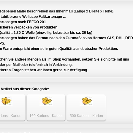
egebenen Maße beschreiben das Innenmaß (Länge x Breite x Höhe).
tabil, braune Wellpapp Faltkartonage ...
Kartonagen nach FEFCO 201
icheren verpacken von Produkten
ualität: 1.30 C-Welle (einwellig, belastbar bis ca. 30 kg)
Kartonagen haben das Format nach den Gurtmaßen von Hermes GLS, DHL, DPD
PS.
 Ware entspricht einer sehr guten Qualität aus deutscher Produktion.
hen Sie andere Mengen als im Shop vorhanden, setzen Sie sich bitte mit uns
er per Mail oder telefonisch in Verbindung.
iteren Fragen stehen wir Ihnen gerne zur Verfügung.
 Artikel aus dieser Kategorie:
rtons - Karton
160 Kartons - Karton
500 Kartons - Karton
x 200 x 200mm
1195 x 200 x 200mm
1195 x 200 x 200mm
einwellig
einwellig
einwellig