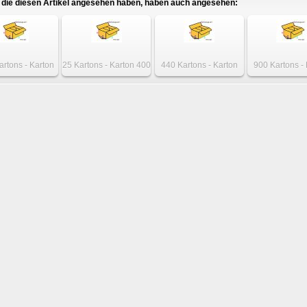
die diesen Artikel angesehen haben, haben auch angesehen:
artons - Karton
25 Kartons - Karton 400
440 Kartons - Karton
900 Kartons -
 180 x 125mm
x 400 x 100mm
312 x 112 x 112mm
380 x 145 x 
einwellig
einwellig
einwellig
zweiwell