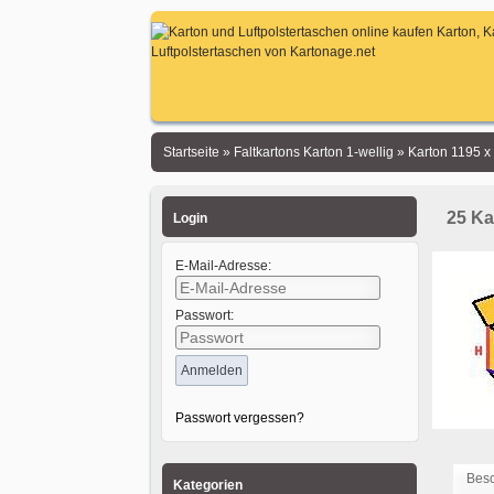
Startseite
»
Faltkartons Karton 1-wellig
»
Karton 1195 
25 Ka
Login
E-Mail-Adresse:
Passwort:
Passwort vergessen?
Bes
Kategorien