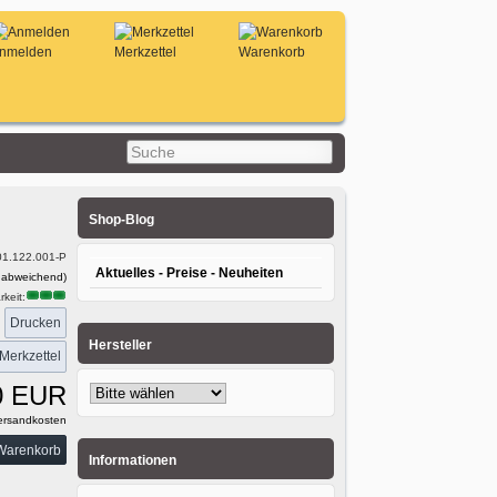
nmelden
Merkzettel
Warenkorb
Shop-Blog
01.122.001-P
Aktuelles - Preise - Neuheiten
 abweichend)
keit:
Drucken
:
Hersteller
0 EUR
rsandkosten
Informationen