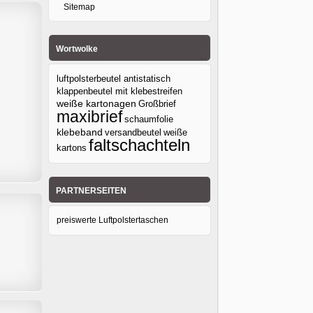
Sitemap
Wortwolke
luftpolsterbeutel antistatisch
klappenbeutel mit klebestreifen
weiße kartonagen
Großbrief
maxibrief
schaumfolie
klebeband
versandbeutel
weiße
faltschachteln
kartons
PARTNERSEITEN
preiswerte Luftpolstertaschen