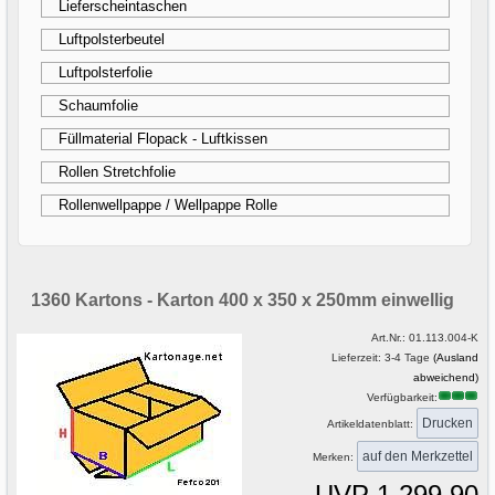
Lieferscheintaschen
Luftpolsterbeutel
Luftpolsterfolie
Schaumfolie
Füllmaterial Flopack - Luftkissen
Rollen Stretchfolie
Rollenwellpappe / Wellpappe Rolle
1360 Kartons - Karton 400 x 350 x 250mm einwellig
Art.Nr.:
01.113.004-K
Lieferzeit: 3-4 Tage
(Ausland
abweichend)
Verfügbarkeit:
Drucken
Artikeldatenblatt:
Merken:
UVP 1.299,90