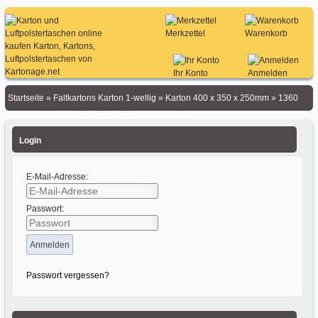
Merkzettel
Warenkorb
Ihr Konto
Anmelden
Startseite
»
Faltkartons Karton 1-wellig
»
Karton 400 x 350 x 250mm
»
1360
Kartons - Karton 400 x 350 x 250mm einwellig
Login
E-Mail-Adresse:
Passwort:
Passwort vergessen?