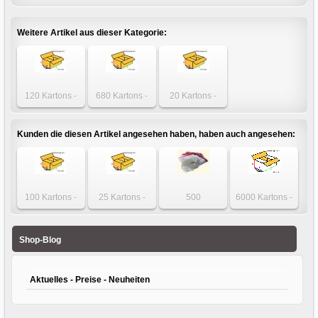
Weitere Artikel aus dieser Kategorie:
120 Kartons -
680 Kartons -
20 Kartons -
Karton 400 x 350
Karton 400 x 350
Karton 400 x 350
x 250mm
x 250mm
x 250mm
einwellig
einwellig
einwellig
Kunden die diesen Artikel angesehen haben, haben auch angesehen:
100 Kartons -
25 Kartons -
500
6000 Kartons -
Karton 300 x 215
Karton 312 x 112
Klappenbeutel
Karton 130 x 110
x 42mm einwellig
x 112mm
200 x 300mm
x 85mm 1-wellig
einwellig
Adhäsionsverschluss
weiß
Shop-Blog
Aktuelles - Preise - Neuheiten